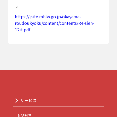
↓
https://jsite.mhlw.go.jp/okayama-
roudoukyoku/content/contents/R4-sien-
12it.pdf
サービス
MAP経営