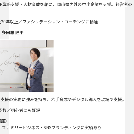
AP戦略支援・人材育成を軸に、岡山県内外の中小企業を支援。経営者の
20年以上／ファシリテーション・コーチングに精通
｜多田羅 匠平
助金支援の実務に強みを持ち、若手育成やデジタル導入を現場で支援。
修多数／初心者にも好評
所属）
ファミリービジネス・SNSブランディングに実績あり