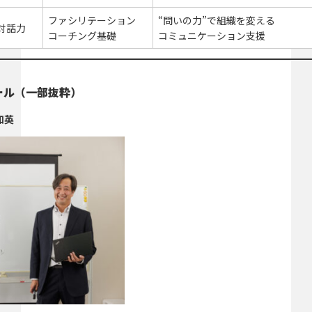
ファシリテーション
“問いの力”で組織を変える
対話力
コーチング基礎
コミュニケーション支援
ール（一部抜粋）
和英