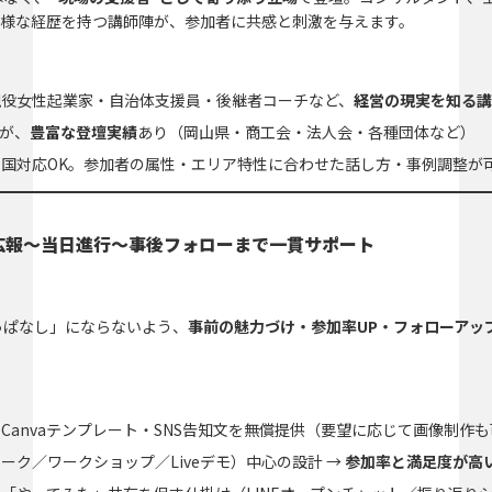
多様な経歴を持つ講師陣が、参加者に共感と刺激を与えます。
現役女性起業家・自治体支援員・後継者コーチなど、
経営の現実を知る講
が、
豊富な登壇実績
あり（岡山県・商工会・法人会・各種団体など）
国対応OK。参加者の属性・エリア特性に合わせた話し方・事例調整が
広報～当日進行～事後フォローまで一貫サポート
っぱなし」にならないよう、
事前の魅力づけ・参加率UP・フォローアッ
Canvaテンプレート・SNS告知文を無償提供（要望に応じて画像制作も
ーク／ワークショップ／Liveデモ）中心の設計 →
参加率と満足度が高