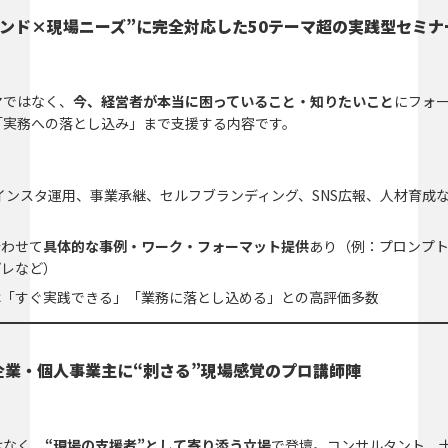
ンド×現場ニーズ”に完全対応した50テーマ超の実践型セミナ
マではなく、
今、経営者が本当に困っていること・知りたいこと
にフォ
「実務への落とし込み」まで支援する内容です。
T、インスタ運用、事業承継、セルフブランディング、SNS広報、人材育成
合わせて
具体的な事例・ワーク・フォーマット提供
あり（例：プロンプ
プレなど）
は「すぐ実践できる」「業務に落とし込める」との高評価多数
企業・個人事業主に“刺さる”現場感覚のプロ講師陣
はなく、
“現場の支援者”として寄り添う立場
で登壇。コンサルタント、