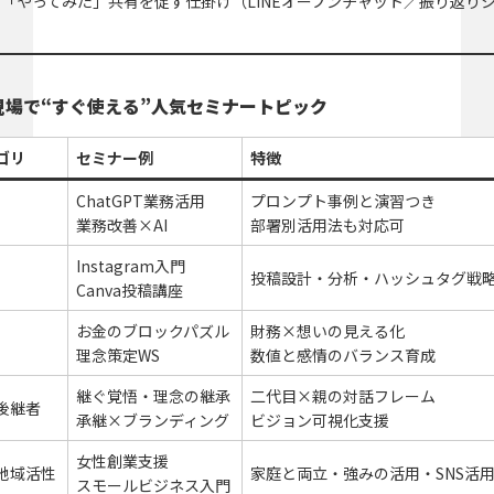
「やってみた」共有を促す仕掛け（LINEオープンチャット／振り返り
現場で“すぐ使える”人気セミナートピック
ゴリ
セミナー例
特徴
ChatGPT業務活用
プロンプト事例と演習つき
業務改善×AI
部署別活用法も対応可
Instagram入門
投稿設計・分析・ハッシュタグ戦
Canva投稿講座
お金のブロックパズル
財務×想いの見える化
理念策定WS
数値と感情のバランス育成
継ぐ覚悟・理念の継承
二代目×親の対話フレーム
後継者
承継×ブランディング
ビジョン可視化支援
女性創業支援
地域活性
家庭と両立・強みの活用・SNS活
スモールビジネス入門