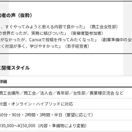
加者の声（抜粋）
く、すぐやってみようと思える内容で良かった」（商工会女性部）
未知の世界だったが、実務に結びついた」（後継者塾参加者）
とがなかったが、Canvaで投稿を作ってみたくなった」（創業準備中の
なく対話が多く、学びやすかった」（若手経営者）
と開催スタイル
詳細
商工会議所／商工会／法人会／青年部／女性部／異業種交流会 など
対面・オンライン・ハイブリッドに対応
60分・90分・2時間・3時間・半日（要望に応じて）
¥30,000〜¥150,000（内容・準備物により変動）