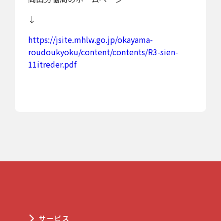
↓
https://jsite.mhlw.go.jp/okayama-
roudoukyoku/content/contents/R3-sien-
11itreder.pdf
サービス