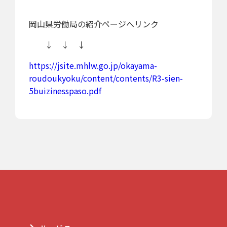
岡山県労働局の紹介ページへリンク
↓ ↓ ↓
https://jsite.mhlw.go.jp/okayama-
roudoukyoku/content/contents/R3-sien-
5buizinesspaso.pdf