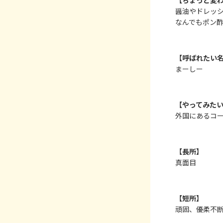
【ちょっと変
醤油やドレッ
なんでもポン
【呼ばれたい
まーしー
【やってみた
外国にあるコ
【長所】
真面目
【短所】
頑固、優柔不