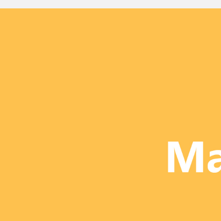
目標達成コーチング
アクセス
多目的スペース
有料職業紹介「価値のチカラ」
料金