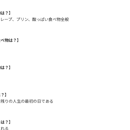
物は？】
クレープ、プリン、酸っぱい食べ物全般
食べ物は？】
物は？】
は？】
は残りの人生の最初の日である
とは？】
される