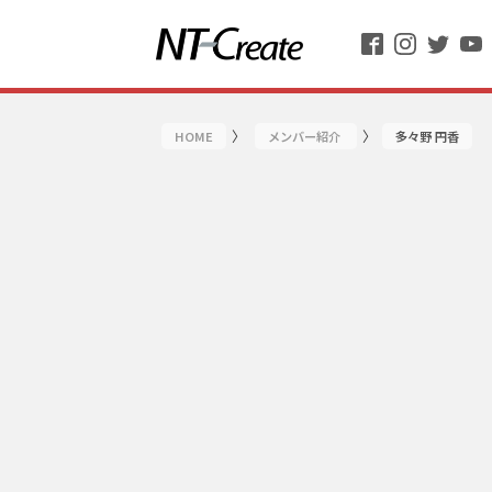
〉
〉
HOME
メンバー紹介
多々野 円香
サービス
企業情報
MAP経営
メディア掲載情報
中期計画実現のための人材育成
エヌティ・クリエイトのご紹
商工団体・商工会議所向けセミ
メンバー紹介
「できない」を「できる」に変
求人情報