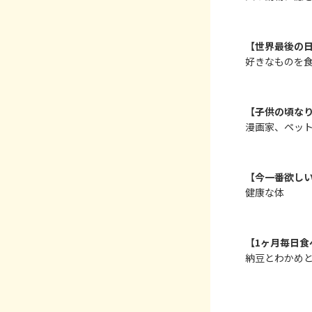
【世界最後の
好きなものを
【子供の頃な
漫画家、ペッ
【今一番欲し
健康な体
【1ヶ月毎日食
納豆とわかめ