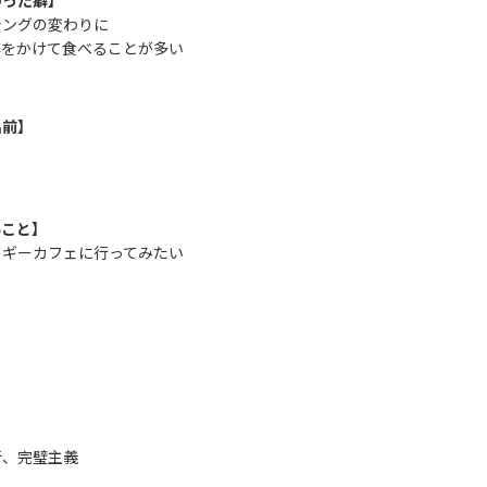
わった癖】
シングの変わりに
酢をかけて食べることが多い
名前】
いこと】
ーギーカフェに行ってみたい
断、完璧主義