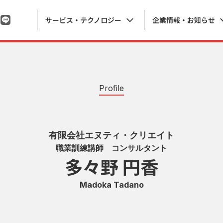
サービス・テクノロジー
企業情報・お知らせ
Profile
テクノロジー
お知らせ
有限会社エヌティ・クリエイト
経営理念策定
耳寄り情報
職業訓練講師 コンサルタント
多々野 円香
×課題解決研修
介
問題解決会議
職業訓練 TOPICS
ナー
人事制度
活動ブログ
Madoka Tadano
える職業訓練
SWOT分析コーチング
西田和英の勇気・行動・