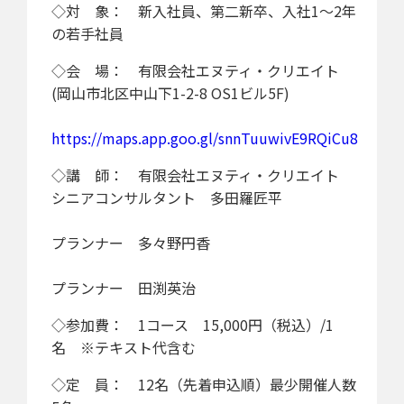
◇対 象： 新入社員、第二新卒、入社1～2年
の若手社員
◇会 場： 有限会社エヌティ・クリエイト
(岡山市北区中山下1-2-8 OS1ビル5F)
https://maps.app.goo.gl/snnTuuwivE9RQiCu8
◇講 師： 有限会社エヌティ・クリエイト
シニアコンサルタント 多田羅匠平
プランナー 多々野円香
プランナー 田渕英治
◇参加費： 1コース 15,000円（税込）/1
名 ※テキスト代含む
◇定 員： 12名（先着申込順）最少開催人数