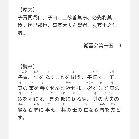
【原文】
子貢問爲仁。子曰、工欲善其事、必先利其
器。居是邦也、事其大夫之賢者、友其士之仁
者。
衛霊公第十五 9
【読み】
しこう
じん
な
と
し
いわ
こう
子貢
、
仁
を
為
すことを
問
う。
子
曰
く、
工
、
そ
こと
よ
ほっ
かなら
ま
そ
其
の
事
を
善
くせんと
欲
せば、
必
ず
先
ず
其
の
き
り
こ
くに
お
そ
たいふ
器
を
利
にす。
是
の
邦
に
居
るや、
其
の
大夫
の
けん
もの
つか
そ
し
じん
もの
とも
賢
なる
者
に
事
え、
其
の
士
の
仁
なる
者
を
友
と
す。