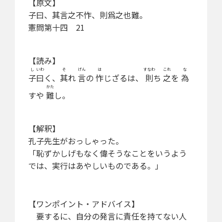
【原文】
子曰、其言之不怍、則爲之也難。
憲問第十四 21
【読み】
し
いわ
そ
げん
は
すなわ
これ
な
子
曰
く、
其
れ
言
の
怍
じざるは、
則
ち
之
を
為
かた
すや
難
し。
【解釈】
孔子先生がおっしゃった。
「恥ずかしげもなく偉そうなことをいうよう
では、実行はあやしいものである。」
【ワンポイント・アドバイス】
要するに、自分の発言に責任を持てない人