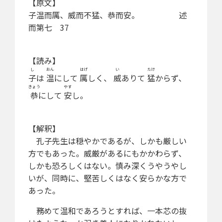
【原文】
子温而厲、威而不猛、恭而安。 述
而第七 37
【読み】
し
おん
はげ
い
たけ
子
は
温
にして
厲
しく、
威
ありて
猛
からず、
きょう
やす
恭
にして
安
し。
【解釈】
孔子先生は穏やかであるが、しかも厳しい
方でもあった。威厳があるにもかかわらず、
しかも恐ろしくはない。慎み深くうやうやし
いが、同時に、堅苦しくはなく安らかな方で
あった。
務めて温和であろうとすれば、一本芯の抜