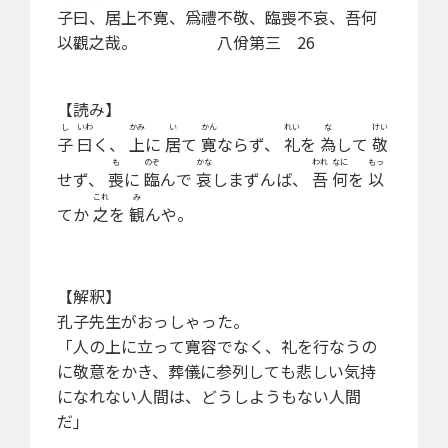
子曰、居上不寛、爲禮不敬、臨喪不哀、吾何
以觀之哉。 八佾第三 26
【読み】
し
いわ
かみ
い
かん
れい
な
けい
子
曰
く、
上
に
居
て
寛
ならず、
礼
を
為
して
敬
も
のぞ
かな
われ
なに
もっ
せず、
喪
に
臨
んで
哀
しまずんば、
吾
何
を
以
これ
み
てか
之
を
観
んや。
【解釈】
孔子先生がおっしゃった。
「人の上に立って寛容でなく、礼を行なうの
に敬意をかき、葬儀に参列しても悲しい気持
になれない人間は、どうしようもない人間
だ」