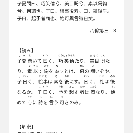
子夏問曰、巧笑倩兮、美目盼兮、素以爲絢
兮。何謂也。子曰、繪事後素。曰、禮後乎。
子曰、起予者商也、始可與言詩已矣。
八佾第三 8
【読み】
しか
と
いわ
こうしょうせん
びもく
はん
子夏
問
いて
曰
く、
巧笑倩
たり、
美目
盼
た
そ
もっ
あや
な
なん
い
り、
素
以
て
絢
を
為
すとは、
何
の
謂
いぞや。
し
いわ
かいじ
そ
のち
いわ
れい
のち
子
曰
く、
絵事
は
素
を
後
にす。
曰
く、
礼
は
後
し
いわ
われ
おこ
もの
しょう
はじ
なるか。
子
曰
く、
予
を
起
す
者
は
商
なり。
始
とも
し
い
べ
めて
与
に
詩
を
言
う
可
きのみ。
【解釈】