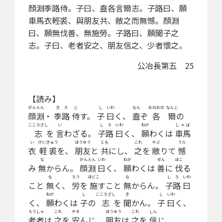
顏淵季路侍。子曰、盍各言爾志。子路曰、願
車馬衣輕裘、與朋友共、敝之而無憾。顏淵
曰、願無伐善、無施勞。子路曰、願聞子之
志。子曰、老者安之、朋友信之、少者懷之。
公冶長第五 25
【読み】
がんえん
きろ
じ
し
いわ
なん
おのおの
なんじ
顔淵
・
季路
侍
す。
子
曰
く、
盍
ぞ
各
爾
の
こころざし
い
しろ
いわ
ねが
しゃば
志
を
言
わざる。
子路
曰
く、
願
わくは
車馬
い
けいきゅう
ほうゆう
とも
これ
やぶ
うら
衣
軽裘
を、
朋友
と
共
にし、
之
を
敝
りて
憾
な
がんえん
いわ
ねが
ぜん
ほこ
み
無
からん。
顔淵
曰
く、
願
わくは
善
に
伐
る
な
ろう
ほどこ
な
しろ
いわ
こと
無
く、
労
を
施
すこと
無
からん。
子路
曰
ねが
し
こころざし
き
し
いわ
く、
願
わくは
子
の
志
を
聞
かん。
子
曰
く、
ろうしゃ
これ
やす
ほうゆう
これ
しん
老者
は
之
を
安
んじ、
朋友
は
之
を
信
じ、