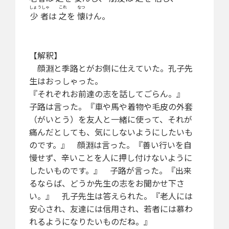
しょうしゃ
これ
なつ
少者
は
之
を
懐
けん。
【解釈】
顔淵と季路とがお側に仕えていた。孔子先
生はおっしゃった。
『それぞれお前達の志を話してごらん。』
子路は言った。『車や馬や着物や毛皮の外套
（がいとう）を友人と一緒に使って、それが
痛んだとしても、気にしないようにしたいも
のです。』 顔淵は言った。『善い行いを自
慢せず、辛いことを人に押し付けないように
したいものです。』 子路が言った。『出来
るならば、どうか先生の志をお聞かせ下さ
い。』 孔子先生は答えられた。『老人には
安心され、友達には信用され、若者には慕わ
れるようになりたいものだね。』